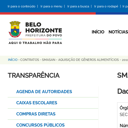
Pular
Ir para o conteúdo |
Ir para o menu |
Ir para a busca |
Ir para o rodapé |
Ir 
para
o
conteúdo
principal
INÍCIO
NOTÍCIAS
INÍCIO
-
CONTRATOS
-
SMASAN - AQUISIÇÃO DE GÊNEROS ALIMENTÍCIOS - 2011
Trilha
de
SM
TRANSPARÊNCIA
navegação
Dad
AGENDA DE AUTORIDADES
CAIXAS ESCOLARES
Órg
COMPRAS DIRETAS
SEC
CONCURSOS PÚBLICOS
Núme