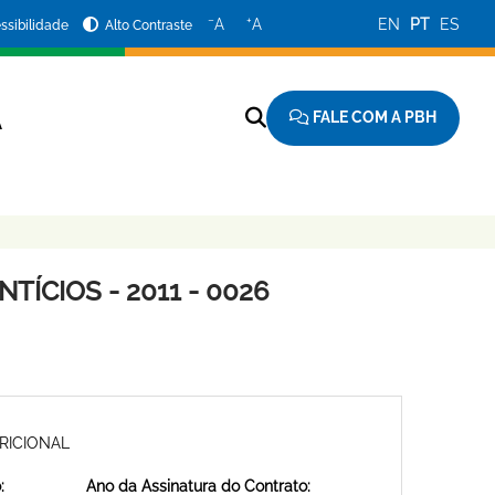
−
+
A
A
EN
PT
ES
ssibilidade
Alto Contraste
FALE COM A PBH
A
ÍCIOS - 2011 - 0026
RICIONAL
:
Ano da Assinatura do Contrato: