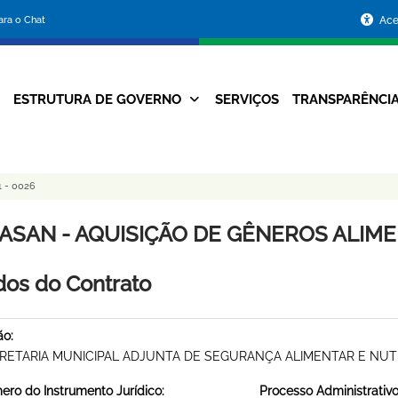
Portal
para o Chat
Ace
da
Prefeitura
ESTRUTURA DE GOVERNO
SERVIÇOS
TRANSPARÊNCI
Navegação
de
Principal
Belo
 - 0026
Horizonte
ASAN - AQUISIÇÃO DE GÊNEROS ALIMENT
os do Contrato
ão:
RETARIA MUNICIPAL ADJUNTA DE SEGURANÇA ALIMENTAR E NUT
ro do Instrumento Jurídico:
Processo Administrativo