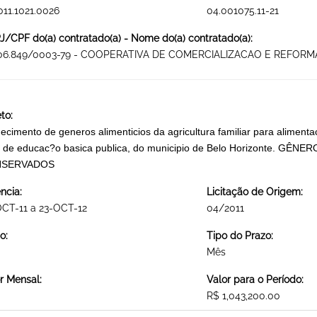
011.1021.0026
04.001075.11-21
/CPF do(a) contratado(a) - Nome do(a) contratado(a):
106.849/0003-79 - COOPERATIVA DE COMERCIALIZACAO E REFORM
to:
ecimento de generos alimenticios da agricultura familiar para alimenta
 de educac?o basica publica, do municipio de Belo Horizonte. G
SERVADOS
ncia:
Licitação de Origem:
CT-11 a 23-OCT-12
04/2011
o:
Tipo do Prazo:
Mês
r Mensal:
Valor para o Período:
R$ 1,043,200.00