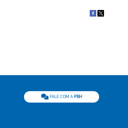
be
FALE COM A
PBH