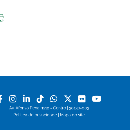
IMPRIMIR
ESTA
PÁGINA
Facebook
Instagram
Linkedin
Tiktok
Whatsapp
X
Flickr
Youtu
Av. Afonso Pena, 1212 - Centro | 30130-003
Política de privacidade
|
Mapa do site