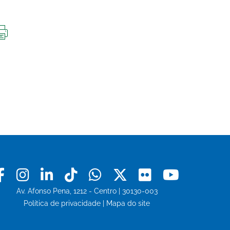
IMPRIMIR
ESTA
PÁGINA
Facebook
Instagram
Linkedin
Tiktok
Whatsapp
X
Flickr
Youtu
Av. Afonso Pena, 1212 - Centro | 30130-003
Política de privacidade
|
Mapa do site