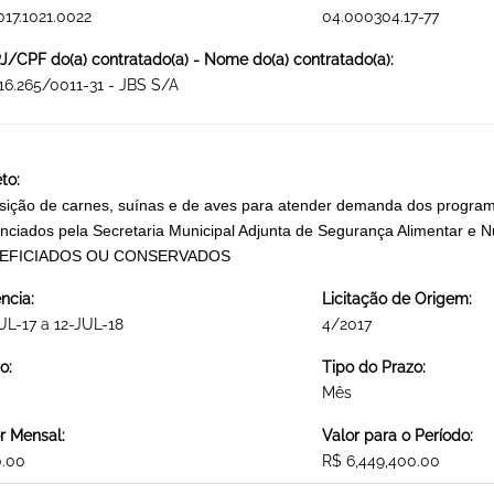
017.1021.0022
04.000304.17-77
/CPF do(a) contratado(a) - Nome do(a) contratado(a):
16.265/0011-31 - JBS S/A
to:
sição de carnes, suínas e de aves para atender demanda dos programa
nciados pela Secretaria Municipal Adjunta de Segurança Alimentar
EFICIADOS OU CONSERVADOS
ncia:
Licitação de Origem:
UL-17 a 12-JUL-18
4/2017
o:
Tipo do Prazo:
Mês
r Mensal:
Valor para o Período:
0.00
R$ 6,449,400.00