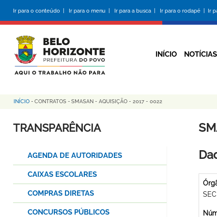
Pular
Ir para o conteúdo |
Ir para o menu |
Ir para a busca |
Ir para o rodapé |
Ir 
para
o
conteúdo
principal
INÍCIO
NOTÍCIAS
INÍCIO
-
CONTRATOS
-
SMASAN - AQUISIÇÃO - 2017 - 0022
Trilha
de
SMA
TRANSPARÊNCIA
navegação
Dad
AGENDA DE AUTORIDADES
CAIXAS ESCOLARES
Órg
COMPRAS DIRETAS
SEC
CONCURSOS PÚBLICOS
Núme