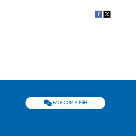
be
FALE COM A
PBH