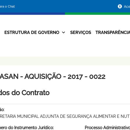
Portal
para o Chat
Ace
da
Prefeitura
ESTRUTURA DE GOVERNO
SERVIÇOS
TRANSPARÊNCI
Navegação
de
Principal
Belo
Horizonte
SAN - AQUISIÇÃO - 2017 - 0022
os do Contrato
ão:
RETARIA MUNICIPAL ADJUNTA DE SEGURANÇA ALIMENTAR E NUT
ro do Instrumento Jurídico:
Processo Administrativo