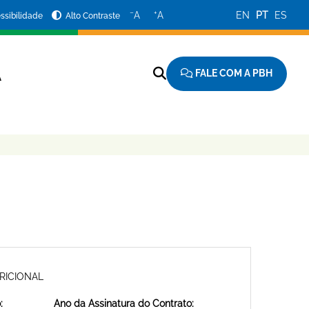
−
+
A
A
EN
PT
ES
ssibilidade
Alto Contraste
FALE COM A PBH
A
RICIONAL
:
Ano da Assinatura do Contrato: