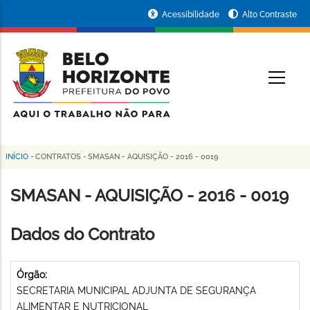
Pular
Portal
Acessibilidade
Alto Contraste
para
da
o
conteúdo
Prefeitura
O
principal
de
Belo
Horizonte
INÍCIO
-
CONTRATOS
-
SMASAN - AQUISIÇÃO - 2016 - 0019
Trilha
de
SMASAN - AQUISIÇÃO - 2016 - 0019
navegação
Dados do Contrato
Órgão:
SECRETARIA MUNICIPAL ADJUNTA DE SEGURANÇA
ALIMENTAR E NUTRICIONAL