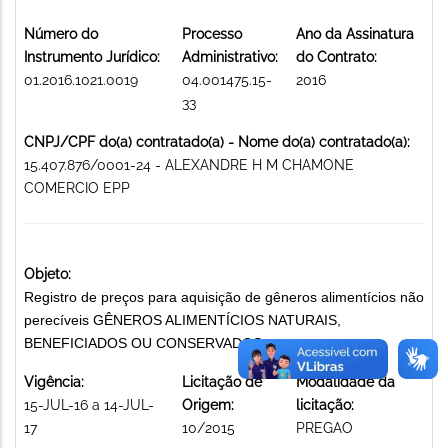
Número do
Processo
Ano da Assinatura
Instrumento Jurídico:
Administrativo:
do Contrato:
01.2016.1021.0019
04.001475.15-
2016
33
CNPJ/CPF do(a) contratado(a) - Nome do(a) contratado(a):
15.407.876/0001-24 - ALEXANDRE H M CHAMONE
COMERCIO EPP
Objeto:
Registro de preços para aquisição de gêneros alimentícios não
perecíveis GÊNEROS ALIMENTÍCIOS NATURAIS,
BENEFICIADOS OU CONSERVADOS
Vigência:
Licitação de
Modalidade da
15-JUL-16 a 14-JUL-
Origem:
licitação:
17
10/2015
PREGAO