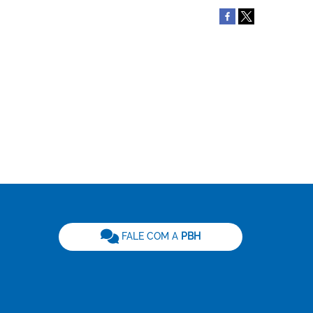
be
FALE COM A
PBH