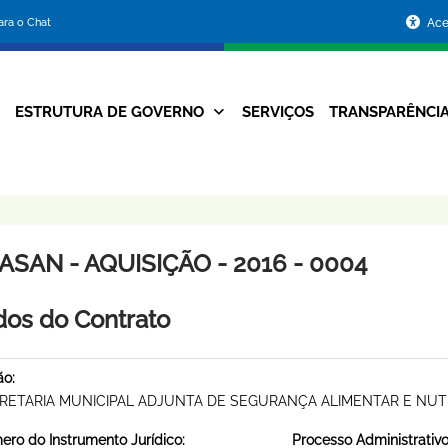
Portal
para o Chat
Ace
da
Prefeitura
ESTRUTURA DE GOVERNO
SERVIÇOS
TRANSPARÊNCI
Navegação
de
Principal
Belo
Horizonte
SAN - AQUISIÇÃO - 2016 - 0004
os do Contrato
ão:
RETARIA MUNICIPAL ADJUNTA DE SEGURANÇA ALIMENTAR E NUT
ro do Instrumento Jurídico:
Processo Administrativo