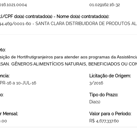
016.1021.0004
01.029162.16-32
/CPF do(a) contratado(a) - Nome do(a) contratado(a):
744.469/0001-60 - SANTA CLARA DISTRIBUIDORA DE PRODUTOS AL
to:
sição de Hortifrutigranjeiros para atender aos programas da Assistênc
SAN. GÊNEROS ALIMENTÍCIOS NATURAIS, BENEFICIADOS OU C
ncia:
Licitação de Origem:
PR-16 a 10-JUL-16
3/2016
o:
Tipo do Prazo:
Dia(s)
r Mensal:
Valor para o Período:
0.00
R$ 4,677,337.60