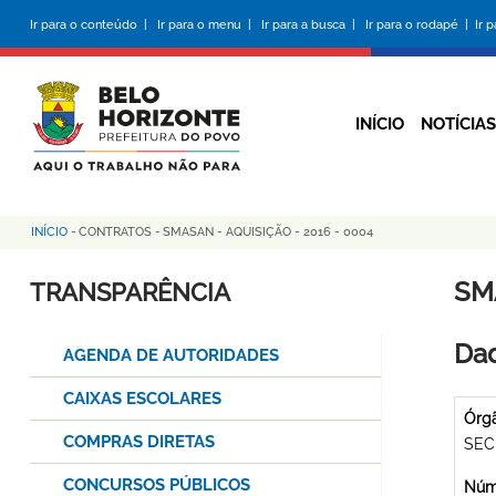
Pular
Ir para o conteúdo |
Ir para o menu |
Ir para a busca |
Ir para o rodapé |
Ir 
para
o
conteúdo
principal
INÍCIO
NOTÍCIAS
INÍCIO
-
CONTRATOS
-
SMASAN - AQUISIÇÃO - 2016 - 0004
Trilha
de
SMA
TRANSPARÊNCIA
navegação
Dad
AGENDA DE AUTORIDADES
CAIXAS ESCOLARES
Órg
COMPRAS DIRETAS
SEC
CONCURSOS PÚBLICOS
Núme