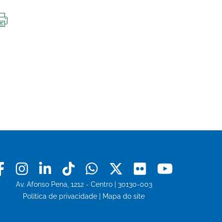
IMPRIMIR
ESTA
PÁGINA
Facebook
Instagram
Linkedin
Tiktok
Whatsapp
X
Flickr
Youtu
Av. Afonso Pena, 1212 - Centro | 30130-003
Política de privacidade
|
Mapa do site