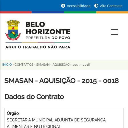
Pular
Portal
Acessibilidade
Alto Contraste
para
da
o
conteúdo
Prefeitura
O
principal
de
Belo
Horizonte
INÍCIO
-
CONTRATOS
-
SMASAN - AQUISIÇÃO - 2015 - 0018
Trilha
de
SMASAN - AQUISIÇÃO - 2015 - 0018
navegação
Dados do Contrato
Órgão:
SECRETARIA MUNICIPAL ADJUNTA DE SEGURANÇA
ALIMENTAR E NUTRICIONAL