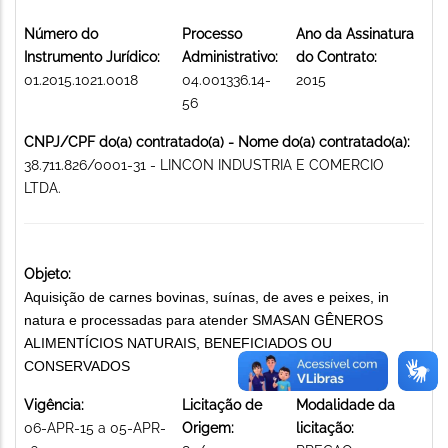
Número do
Processo
Ano da Assinatura
Instrumento Jurídico:
Administrativo:
do Contrato:
01.2015.1021.0018
04.001336.14-
2015
56
CNPJ/CPF do(a) contratado(a) - Nome do(a) contratado(a):
38.711.826/0001-31 - LINCON INDUSTRIA E COMERCIO
LTDA.
Objeto:
Aquisição de carnes bovinas, suínas, de aves e peixes, in
natura e processadas para atender SMASAN GÊNEROS
ALIMENTÍCIOS NATURAIS, BENEFICIADOS OU
CONSERVADOS
Vigência:
Licitação de
Modalidade da
06-APR-15 a 05-APR-
Origem:
licitação: