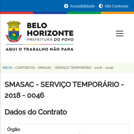
Pular
Portal
Acessibilidade
Alto Contraste
para
da
o
conteúdo
Prefeitura
O
principal
de
Belo
Horizonte
INÍCIO
-
CONTRATOS
-
SMASAC - SERVIÇO TEMPORÁRIO - 2018 - 0046
Trilha
de
SMASAC - SERVIÇO TEMPORÁRIO -
navegação
2018 - 0046
Dados do Contrato
Órgão: