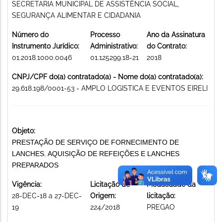
SECRETARIA MUNICIPAL DE ASSISTÊNCIA SOCIAL,
SEGURANÇA ALIMENTAR E CIDADANIA
Número do
Processo
Ano da Assinatura
Instrumento Jurídico:
Administrativo:
do Contrato:
01.2018.1000.0046
01.125299.18-21
2018
CNPJ/CPF do(a) contratado(a) - Nome do(a) contratado(a):
29.618.198/0001-53 - AMPLO LOGISTICA E EVENTOS EIRELI
Objeto:
PRESTAÇÃO DE SERVIÇO DE FORNECIMENTO DE
LANCHES. AQUISIÇÃO DE REFEIÇÕES E LANCHES
PREPARADOS
Vigência:
Licitação de
Modalidade da
28-DEC-18 a 27-DEC-
Origem:
licitação:
19
224/2018
PREGAO