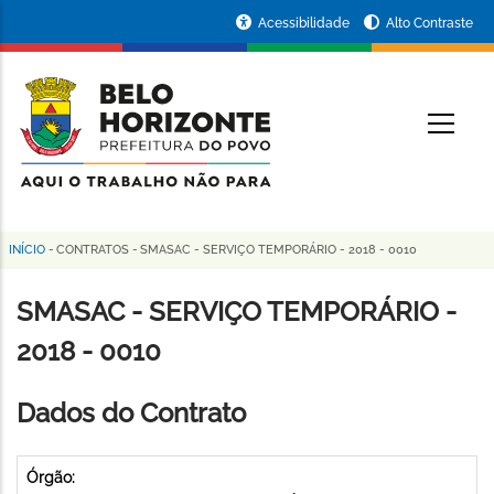
Pular
Portal
Acessibilidade
Alto Contraste
para
da
o
conteúdo
Prefeitura
O
principal
de
Belo
Horizonte
INÍCIO
-
CONTRATOS
-
SMASAC - SERVIÇO TEMPORÁRIO - 2018 - 0010
Trilha
de
SMASAC - SERVIÇO TEMPORÁRIO -
navegação
2018 - 0010
Dados do Contrato
Órgão: