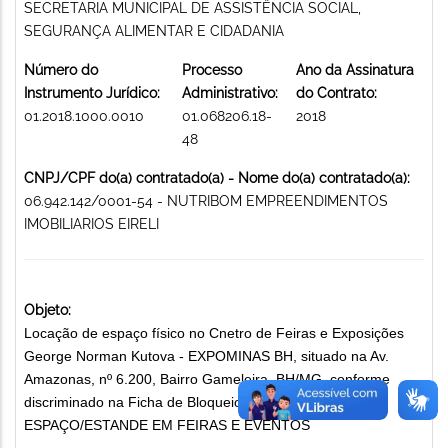
SECRETARIA MUNICIPAL DE ASSISTÊNCIA SOCIAL,
SEGURANÇA ALIMENTAR E CIDADANIA
Número do
Processo
Ano da Assinatura
Instrumento Jurídico:
Administrativo:
do Contrato:
01.2018.1000.0010
01.068206.18-
2018
48
CNPJ/CPF do(a) contratado(a) - Nome do(a) contratado(a):
06.942.142/0001-54 - NUTRIBOM EMPREENDIMENTOS
IMOBILIARIOS EIRELI
Objeto:
Locação de espaço físico no Cnetro de Feiras e Exposições
George Norman Kutova - EXPOMINAS BH, situado na Av.
Amazonas, nº 6.200, Bairro Gameleira, BH/MG, conforme
discriminado na Ficha de Bloqueio. LOCAÇÃO DE
ESPAÇO/ESTANDE EM FEIRAS E EVENTOS