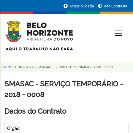
Pular
Portal
Acessibilidade
Alto Contraste
para
da
o
conteúdo
Prefeitura
O
principal
de
Belo
Horizonte
INÍCIO
-
CONTRATOS
-
SMASAC - SERVIÇO TEMPORÁRIO - 2018 - 0008
Trilha
de
SMASAC - SERVIÇO TEMPORÁRIO -
navegação
2018 - 0008
Dados do Contrato
Órgão: