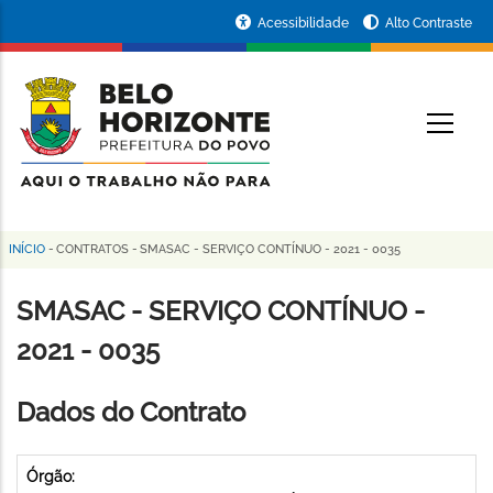
Pular
Portal
Acessibilidade
Alto Contraste
para
da
o
conteúdo
Prefeitura
O
principal
de
Belo
Horizonte
INÍCIO
-
CONTRATOS
-
SMASAC - SERVIÇO CONTÍNUO - 2021 - 0035
Trilha
de
SMASAC - SERVIÇO CONTÍNUO -
navegação
2021 - 0035
Dados do Contrato
Órgão: