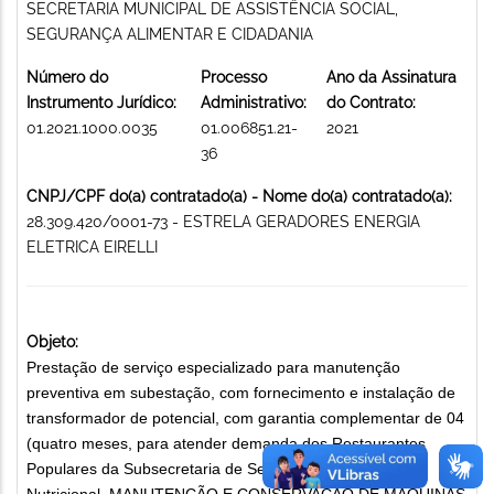
SECRETARIA MUNICIPAL DE ASSISTÊNCIA SOCIAL,
SEGURANÇA ALIMENTAR E CIDADANIA
Número do
Processo
Ano da Assinatura
Instrumento Jurídico:
Administrativo:
do Contrato:
01.2021.1000.0035
01.006851.21-
2021
36
CNPJ/CPF do(a) contratado(a) - Nome do(a) contratado(a):
28.309.420/0001-73 - ESTRELA GERADORES ENERGIA
ELETRICA EIRELLI
Objeto:
Prestação de serviço especializado para manutenção
preventiva em subestação, com fornecimento e instalação de
transformador de potencial, com garantia complementar de 04
(quatro meses, para atender demanda dos Restaurantes
Populares da Subsecretaria de Segurança Alimentar e
Nutricional. MANUTENÇÃO E CONSERVAÇÃO DE MÁQUINAS