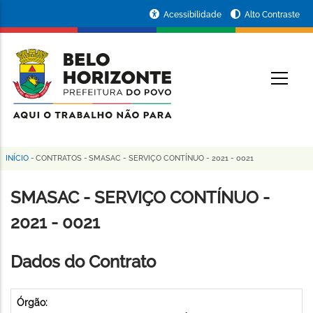
Pular
Portal
Acessibilidade
Alto Contraste
para
da
o
conteúdo
Prefeitura
O
principal
de
Belo
Horizonte
INÍCIO
-
CONTRATOS
-
SMASAC - SERVIÇO CONTÍNUO - 2021 - 0021
Trilha
de
SMASAC - SERVIÇO CONTÍNUO -
navegação
2021 - 0021
Dados do Contrato
Órgão: