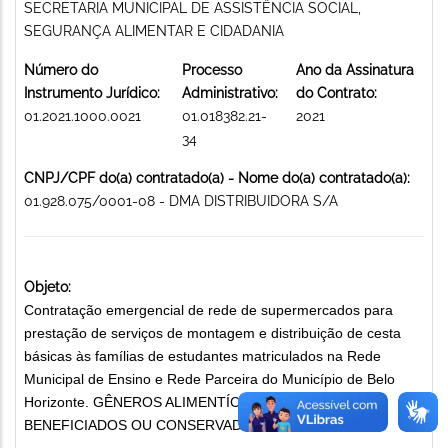
SECRETARIA MUNICIPAL DE ASSISTÊNCIA SOCIAL,
SEGURANÇA ALIMENTAR E CIDADANIA
Número do
Processo
Ano da Assinatura
Instrumento Jurídico:
Administrativo:
do Contrato:
01.2021.1000.0021
01.018382.21-
2021
34
CNPJ/CPF do(a) contratado(a) - Nome do(a) contratado(a):
01.928.075/0001-08 - DMA DISTRIBUIDORA S/A
Objeto:
Contratação emergencial de rede de supermercados para
prestação de serviços de montagem e distribuição de cesta
básicas às famílias de estudantes matriculados na Rede
Municipal de Ensino e Rede Parceira do Município de Belo
Horizonte. GÊNEROS ALIMENTÍCIOS NATURAIS,
BENEFICIADOS OU CONSERVADOS