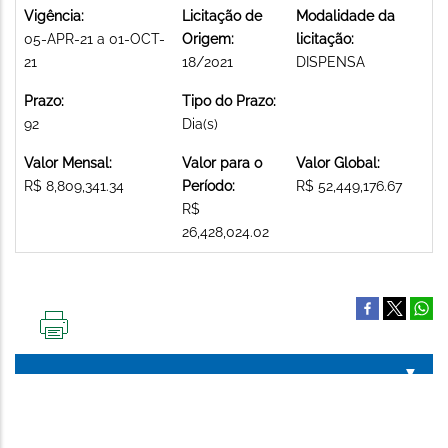
Vigência:
Licitação de
Modalidade da
05-APR-21 a 01-OCT-
Origem:
licitação:
21
18/2021
DISPENSA
Prazo:
Tipo do Prazo:
92
Dia(s)
Valor Mensal:
Valor para o
Valor Global:
R$ 8,809,341.34
Período:
R$ 52,449,176.67
R$
26,428,024.02
IMPRIMIR
ESTA
PÁGINA