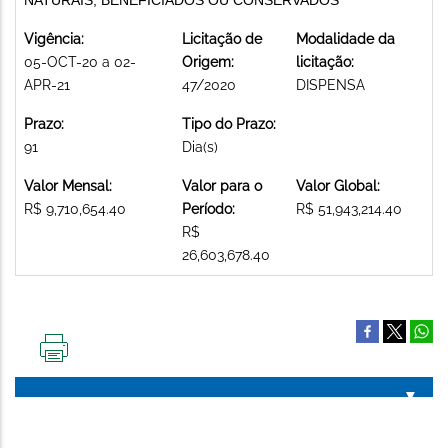
Vigência:
Licitação de
Modalidade da
05-OCT-20 a 02-
Origem:
licitação:
APR-21
47/2020
DISPENSA
Prazo:
Tipo do Prazo:
91
Dia(s)
Valor Mensal:
Valor para o
Valor Global:
R$ 9,710,654.40
Período:
R$ 51,943,214.40
R$
26,603,678.40
IMPRIMIR
ESTA
PÁGINA