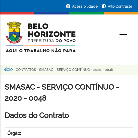
Pular
Portal
Acessibilidade
Alto Contraste
para
da
o
conteúdo
Prefeitura
O
principal
de
Belo
Horizonte
INÍCIO
-
CONTRATOS
-
SMASAC - SERVIÇO CONTÍNUO - 2020 - 0048
Trilha
de
SMASAC - SERVIÇO CONTÍNUO -
navegação
2020 - 0048
Dados do Contrato
Órgão: