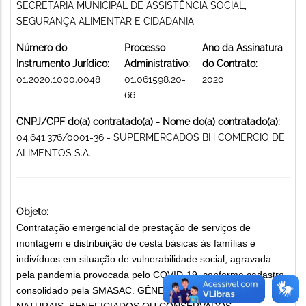
SECRETARIA MUNICIPAL DE ASSISTÊNCIA SOCIAL,
SEGURANÇA ALIMENTAR E CIDADANIA
Número do
Processo
Ano da Assinatura
Instrumento Jurídico:
Administrativo:
do Contrato:
01.2020.1000.0048
01.061598.20-
2020
66
CNPJ/CPF do(a) contratado(a) - Nome do(a) contratado(a):
04.641.376/0001-36 - SUPERMERCADOS BH COMERCIO DE
ALIMENTOS S.A.
Objeto:
Contratação emergencial de prestação de serviços de
montagem e distribuição de cesta básicas às famílias e
indivíduos em situação de vulnerabilidade social, agravada
pela pandemia provocada pelo COVID-19, conforme cadastro
consolidado pela SMASAC. GÊNEROS ALIMENTÍCIOS
NATURAIS, BENEFICIADOS OU CONSERVADOS