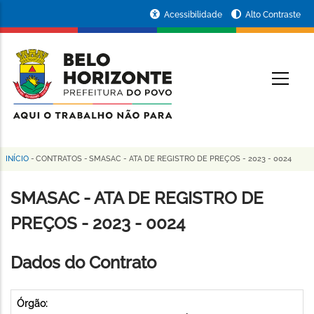
Pular
Portal
Acessibilidade
Alto Contraste
para
da
o
conteúdo
Prefeitura
O
principal
de
Belo
Horizonte
INÍCIO
-
CONTRATOS
-
SMASAC - ATA DE REGISTRO DE PREÇOS - 2023 - 0024
Trilha
de
SMASAC - ATA DE REGISTRO DE
navegação
PREÇOS - 2023 - 0024
Dados do Contrato
Órgão: