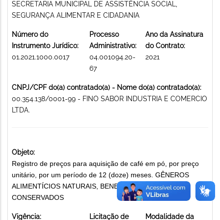
SECRETARIA MUNICIPAL DE ASSISTÊNCIA SOCIAL,
SEGURANÇA ALIMENTAR E CIDADANIA
Número do
Processo
Ano da Assinatura
Instrumento Jurídico:
Administrativo:
do Contrato:
01.2021.1000.0017
04.001094.20-
2021
67
CNPJ/CPF do(a) contratado(a) - Nome do(a) contratado(a):
00.354.138/0001-99 - FINO SABOR INDUSTRIA E COMERCIO
LTDA.
Objeto:
Registro de preços para aquisição de café em pó, por preço
unitário, por um período de 12 (doze) meses. GÊNEROS
ALIMENTÍCIOS NATURAIS, BENEFICIADOS OU
CONSERVADOS
Vigência:
Licitação de
Modalidade da