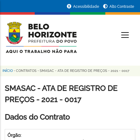
Pular
Portal
Acessibilidade
Alto Contraste
para
da
o
conteúdo
Prefeitura
O
principal
de
Belo
Horizonte
INÍCIO
-
CONTRATOS
-
SMASAC - ATA DE REGISTRO DE PREÇOS - 2021 - 0017
Trilha
de
SMASAC - ATA DE REGISTRO DE
navegação
PREÇOS - 2021 - 0017
Dados do Contrato
Órgão: