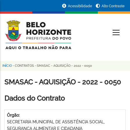
Pular
Portal
Acessibilidade
Alto Contraste
para
da
o
conteúdo
Prefeitura
O
principal
de
Belo
Horizonte
INÍCIO
-
CONTRATOS
-
SMASAC - AQUISIÇÃO - 2022 - 0050
Trilha
de
SMASAC - AQUISIÇÃO - 2022 - 0050
navegação
Dados do Contrato
Órgão:
SECRETARIA MUNICIPAL DE ASSISTÊNCIA SOCIAL,
SEGURANÇA ALIMENTAR E CIDADANIA