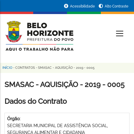
Pular
Portal
Acessibilidade
Alto Contraste
para
da
o
conteúdo
Prefeitura
O
principal
de
Belo
Horizonte
INÍCIO
-
CONTRATOS
-
SMASAC - AQUISIÇÃO - 2019 - 0005
Trilha
de
SMASAC - AQUISIÇÃO - 2019 - 0005
navegação
Dados do Contrato
Órgão:
SECRETARIA MUNICIPAL DE ASSISTÊNCIA SOCIAL,
SEGURANÇA ALIMENTAR E CIDADANIA