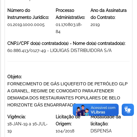
Número do
Processo
Ano da Assinatura
Instrumento Jurídico:
Administrativo:
do Contrato:
01.2019.1000.0005
01.170803.18-
2019
84
CNPJ/CPF do(a) contratado(a) - Nome do(a) contratado(a):
60.886.413/0127-49 - LIQUIGAS DISTRIBUIDORA S/A
Objeto:
FORNECIMENTO DE GÁS LIQUEFEITO DE PETRÓLEO GLP
A GRANEL, REGIME DE COMODATO PARA ATENDER
DEMANDA DOS RESTAURANTES POPULARES DE BELO
HORIZONTE GÁS ENGARRAFADO
Vigência:
Licitação de
Modalidade da
18-JAN-19 a 16-JUL-
Origem:
licitação:
19
104/2018
DISPENSA