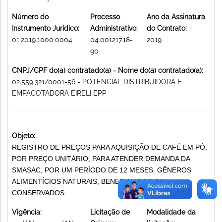
Número do
Processo
Ano da Assinatura
Instrumento Jurídico:
Administrativo:
do Contrato:
01.2019.1000.0004
04.001217.18-
2019
90
CNPJ/CPF do(a) contratado(a) - Nome do(a) contratado(a):
02.559.321/0001-56 - POTENCIAL DISTRIBUIDORA E
EMPACOTADORA EIRELI EPP
Objeto:
REGISTRO DE PREÇOS PARA AQUISIÇÃO DE CAFÉ EM PÓ,
POR PREÇO UNITÁRIO, PARA ATENDER DEMANDA DA
SMASAC, POR UM PERÍODO DE 12 MESES. GÊNEROS
ALIMENTÍCIOS NATURAIS, BENEFICIADOS OU
CONSERVADOS
Vigência:
Licitação de
Modalidade da