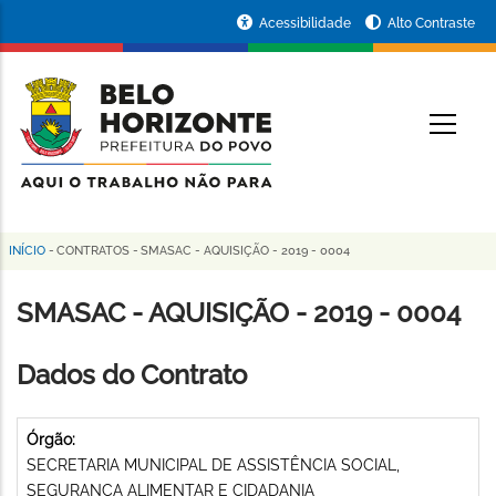
Pular
Portal
Acessibilidade
Alto Contraste
para
da
o
conteúdo
Prefeitura
O
principal
de
Belo
Horizonte
INÍCIO
-
CONTRATOS
-
SMASAC - AQUISIÇÃO - 2019 - 0004
Trilha
de
SMASAC - AQUISIÇÃO - 2019 - 0004
navegação
Dados do Contrato
Órgão:
SECRETARIA MUNICIPAL DE ASSISTÊNCIA SOCIAL,
SEGURANÇA ALIMENTAR E CIDADANIA