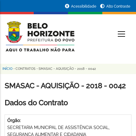
Pular
Portal
Acessibilidade
Alto Contraste
para
da
o
conteúdo
Prefeitura
O
principal
de
Belo
Horizonte
INÍCIO
-
CONTRATOS
-
SMASAC - AQUISIÇÃO - 2018 - 0042
Trilha
de
SMASAC - AQUISIÇÃO - 2018 - 0042
navegação
Dados do Contrato
Órgão:
SECRETARIA MUNICIPAL DE ASSISTÊNCIA SOCIAL,
SEGURANÇA ALIMENTAR E CIDADANIA