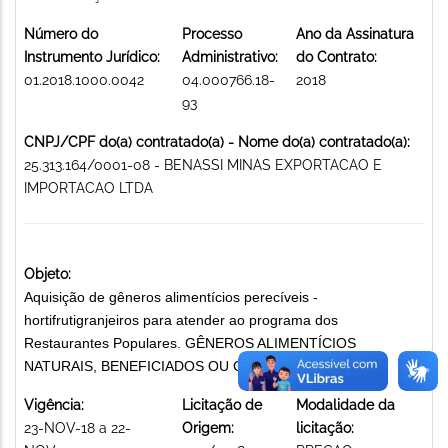
Número do
Processo
Ano da Assinatura
Instrumento Jurídico:
Administrativo:
do Contrato:
01.2018.1000.0042
04.000766.18-
2018
93
CNPJ/CPF do(a) contratado(a) - Nome do(a) contratado(a):
25.313.164/0001-08 - BENASSI MINAS EXPORTACAO E
IMPORTACAO LTDA
Objeto:
Aquisição de gêneros alimentícios perecíveis -
hortifrutigranjeiros para atender ao programa dos
Restaurantes Populares. GÊNEROS ALIMENTÍCIOS
NATURAIS, BENEFICIADOS OU CONSERVADOS
Vigência:
Licitação de
Modalidade da
23-NOV-18 a 22-
Origem:
licitação: