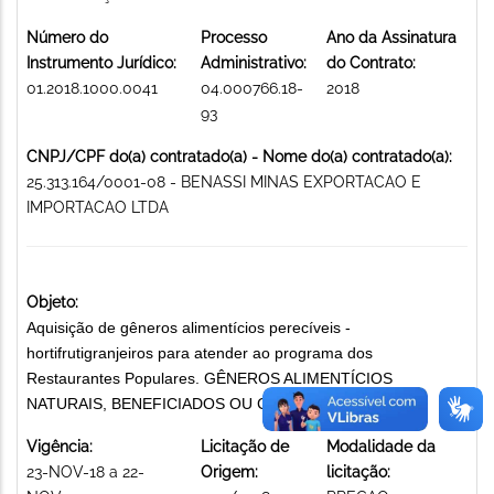
Número do
Processo
Ano da Assinatura
Instrumento Jurídico:
Administrativo:
do Contrato:
01.2018.1000.0041
04.000766.18-
2018
93
CNPJ/CPF do(a) contratado(a) - Nome do(a) contratado(a):
25.313.164/0001-08 - BENASSI MINAS EXPORTACAO E
IMPORTACAO LTDA
Objeto:
Aquisição de gêneros alimentícios perecíveis -
hortifrutigranjeiros para atender ao programa dos
Restaurantes Populares. GÊNEROS ALIMENTÍCIOS
NATURAIS, BENEFICIADOS OU CONSERVADOS
Vigência:
Licitação de
Modalidade da
23-NOV-18 a 22-
Origem:
licitação: