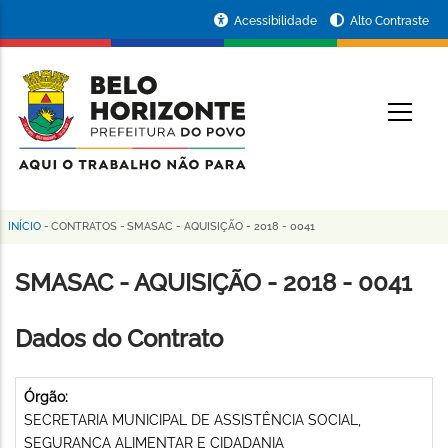
Pular
Portal
Acessibilidade
Alto Contraste
para
da
o
conteúdo
Prefeitura
O
principal
de
Belo
Horizonte
INÍCIO
-
CONTRATOS
-
SMASAC - AQUISIÇÃO - 2018 - 0041
Trilha
de
SMASAC - AQUISIÇÃO - 2018 - 0041
navegação
Dados do Contrato
Órgão:
SECRETARIA MUNICIPAL DE ASSISTÊNCIA SOCIAL,
SEGURANÇA ALIMENTAR E CIDADANIA