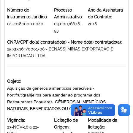
Número do
Processo
Ano da Assinatura
Instrumento Jurídico:
Administrativo:
do Contrato:
01.2018.1000.0040
04.000766.18-
2018
93
CNPJ/CPF do(a) contratado(a) - Nome do(a) contratado(a):
25.313.164/0001-08 - BENASSI MINAS EXPORTACAO E
IMPORTACAO LTDA
Objeto:
Aquisição de gêneros alimentícios perecíveis -
hortifrutigranjeiros para atender ao programa dos
Restaurantes Populares. GÊNEROS ALIMENTÍCIOS
NATURAIS, BENEFICIADOS OU CONSERVADOS
Vigência:
Licitação de
Modalidade da
23-NOV-18 a 22-
Origem:
licitação: