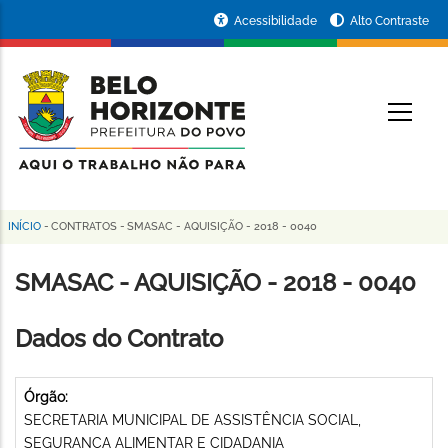
Pular
Portal
Acessibilidade
Alto Contraste
para
da
o
conteúdo
Prefeitura
O
principal
de
Belo
Horizonte
INÍCIO
-
CONTRATOS
-
SMASAC - AQUISIÇÃO - 2018 - 0040
Trilha
de
SMASAC - AQUISIÇÃO - 2018 - 0040
navegação
Dados do Contrato
Órgão:
SECRETARIA MUNICIPAL DE ASSISTÊNCIA SOCIAL,
SEGURANÇA ALIMENTAR E CIDADANIA