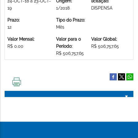
24-OCT-18 a 23-OCT-
Origem:
licitação:
19
1/2018
DISPENSA
Prazo:
Tipo do Prazo:
12
Mês
Valor Mensal:
Valor para o
Valor Global:
R$ 0.00
Período:
R$ 506,757.65
R$ 506,757.65
IMPRIMIR
ESTA
PÁGINA