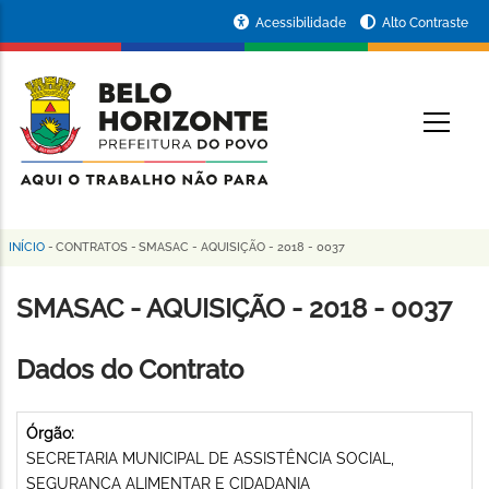
Pular
Portal
Acessibilidade
Alto Contraste
para
da
o
conteúdo
Prefeitura
O
principal
de
Belo
Horizonte
INÍCIO
-
CONTRATOS
-
SMASAC - AQUISIÇÃO - 2018 - 0037
Trilha
de
SMASAC - AQUISIÇÃO - 2018 - 0037
navegação
Dados do Contrato
Órgão:
SECRETARIA MUNICIPAL DE ASSISTÊNCIA SOCIAL,
SEGURANÇA ALIMENTAR E CIDADANIA