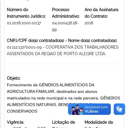
Número do
Processo
Ano da Assinatura
Instrumento Jurídico:
Administrativo:
do Contrato:
01.2018.1000.0037
04.000436.18-
2018
99
CNPJ/CPF do(a) contratado(a) - Nome do(a) contratado(a):
01.112.137/0001-09 - COOPERATIVA DOS TRABALHADORES
ASSENTADOS DA REGIAO DE PORTO ALEGRE LTDA.
Objeto:
Fornecimento de GÊNEROS ALIMENTÍCIOS DA
AGRICULTURA FAMILIAR, destinados aos alunos
matriculados na rede municipal e na rede parceira. GÊNEROS
ALIMENTÍCIOS NATURAIS, BENEFICIADOS OU
CONSERVADOS
Vigência:
Licitação de
Modalidade da