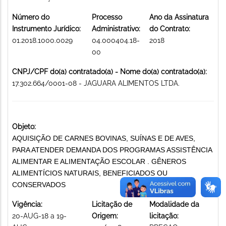
Número do
Processo
Ano da Assinatura
Instrumento Jurídico:
Administrativo:
do Contrato:
01.2018.1000.0029
04.000404.18-
2018
00
CNPJ/CPF do(a) contratado(a) - Nome do(a) contratado(a):
17.302.664/0001-08 - JAGUARA ALIMENTOS LTDA.
Objeto:
AQUISIÇÃO DE CARNES BOVINAS, SUÍNAS E DE AVES,
PARA ATENDER DEMANDA DOS PROGRAMAS ASSISTÊNCIA
ALIMENTAR E ALIMENTAÇÃO ESCOLAR . GÊNEROS
ALIMENTÍCIOS NATURAIS, BENEFICIADOS OU
CONSERVADOS
Vigência:
Licitação de
Modalidade da
20-AUG-18 a 19-
Origem:
licitação: