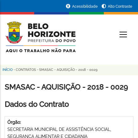
Pular
Portal
Acessibilidade
Alto Contraste
para
da
o
conteúdo
Prefeitura
O
principal
de
Belo
Horizonte
INÍCIO
-
CONTRATOS
-
SMASAC - AQUISIÇÃO - 2018 - 0029
Trilha
de
SMASAC - AQUISIÇÃO - 2018 - 0029
navegação
Dados do Contrato
Órgão:
SECRETARIA MUNICIPAL DE ASSISTÊNCIA SOCIAL,
SEGURANÇA ALIMENTAR E CIDADANIA