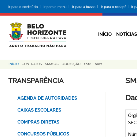
Pular
Ir para o conteúdo |
Ir para o menu |
Ir para a busca |
Ir para o rodapé |
Ir 
para
o
conteúdo
principal
INÍCIO
NOTÍCIAS
INÍCIO
-
CONTRATOS
-
SMASAC - AQUISIÇÃO - 2018 - 0021
Trilha
de
SMA
TRANSPARÊNCIA
navegação
Dad
AGENDA DE AUTORIDADES
CAIXAS ESCOLARES
Órg
COMPRAS DIRETAS
SEC
CONCURSOS PÚBLICOS
Núme