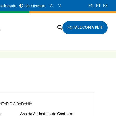
−
+
A
A
EN
PT
ES
ssibilidade
Alto Contraste
FALE COM A PBH
A
NTAR E CIDADANIA
:
Ano da Assinatura do Contrato: