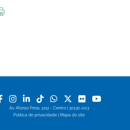
IMPRIMIR
ESTA
PÁGINA
Facebook
Instagram
Linkedin
Tiktok
Whatsapp
X
Flickr
Youtu
Av. Afonso Pena, 1212 - Centro | 30130-003
Política de privacidade
|
Mapa do site