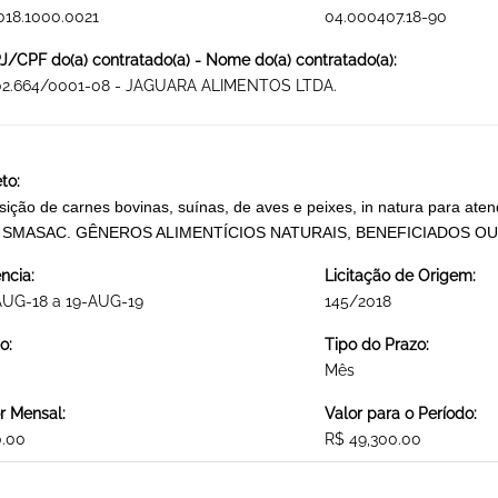
018.1000.0021
04.000407.18-90
/CPF do(a) contratado(a) - Nome do(a) contratado(a):
302.664/0001-08 - JAGUARA ALIMENTOS LTDA.
to:
sição de carnes bovinas, suínas, de aves e peixes, in natura para a
a SMASAC. GÊNEROS ALIMENTÍCIOS NATURAIS, BENEFICIADOS 
ncia:
Licitação de Origem:
AUG-18 a 19-AUG-19
145/2018
o:
Tipo do Prazo:
Mês
r Mensal:
Valor para o Período:
0.00
R$ 49,300.00