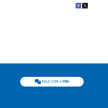
be
FALE COM A
PBH