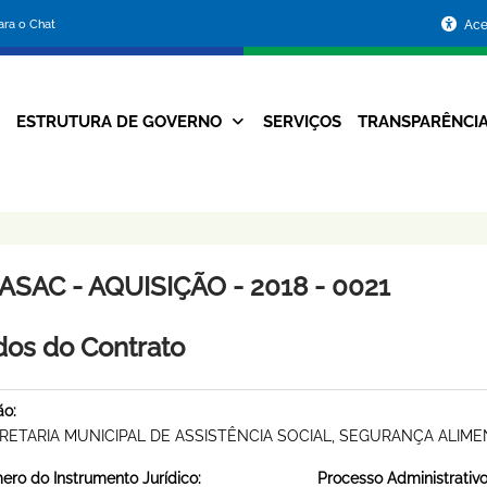
Portal
para o Chat
Ace
da
Prefeitura
ESTRUTURA DE GOVERNO
SERVIÇOS
TRANSPARÊNCI
Navegação
de
Principal
Belo
Horizonte
SAC - AQUISIÇÃO - 2018 - 0021
os do Contrato
ão:
RETARIA MUNICIPAL DE ASSISTÊNCIA SOCIAL, SEGURANÇA ALIME
ro do Instrumento Jurídico:
Processo Administrativo