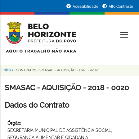
Pular
Portal
Acessibilidade
Alto Contraste
para
da
o
conteúdo
Prefeitura
O
principal
de
Belo
Horizonte
INÍCIO
-
CONTRATOS
-
SMASAC - AQUISIÇÃO - 2018 - 0020
Trilha
de
SMASAC - AQUISIÇÃO - 2018 - 0020
navegação
Dados do Contrato
Órgão:
SECRETARIA MUNICIPAL DE ASSISTÊNCIA SOCIAL,
SEGURANÇA ALIMENTAR E CIDADANIA