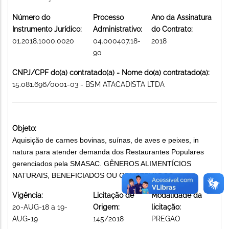
Número do
Processo
Ano da Assinatura
Instrumento Jurídico:
Administrativo:
do Contrato:
01.2018.1000.0020
04.000407.18-
2018
90
CNPJ/CPF do(a) contratado(a) - Nome do(a) contratado(a):
15.081.696/0001-03 - BSM ATACADISTA LTDA
Objeto:
Aquisição de carnes bovinas, suínas, de aves e peixes, in
natura para atender demanda dos Restaurantes Populares
gerenciados pela SMASAC. GÊNEROS ALIMENTÍCIOS
NATURAIS, BENEFICIADOS OU CONSERVADOS
Vigência:
Licitação de
Modalidade da
20-AUG-18 a 19-
Origem:
licitação:
AUG-19
145/2018
PREGAO