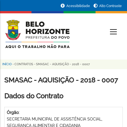
Pular
Portal
Acessibilidade
Alto Contraste
para
da
o
conteúdo
Prefeitura
O
principal
de
Belo
Horizonte
INÍCIO
-
CONTRATOS
-
SMASAC - AQUISIÇÃO - 2018 - 0007
Trilha
de
SMASAC - AQUISIÇÃO - 2018 - 0007
navegação
Dados do Contrato
Órgão:
SECRETARIA MUNICIPAL DE ASSISTÊNCIA SOCIAL,
SEGURANÇA ALIMENTAR E CIDADANIA