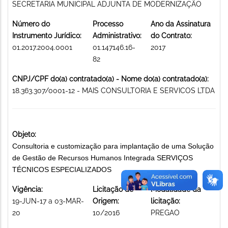
SECRETARIA MUNICIPAL ADJUNTA DE MODERNIZAÇÃO
Número do
Processo
Ano da Assinatura
Instrumento Jurídico:
Administrativo:
do Contrato:
01.2017.2004.0001
01.147146.16-
2017
82
CNPJ/CPF do(a) contratado(a) - Nome do(a) contratado(a):
18.363.307/0001-12 - MAIS CONSULTORIA E SERVICOS LTDA
Objeto:
Consultoria e customização para implantação de uma Solução
de Gestão de Recursos Humanos Integrada SERVIÇOS
TÉCNICOS ESPECIALIZADOS
Vigência:
Licitação de
Modalidade da
19-JUN-17 a 03-MAR-
Origem:
licitação:
20
10/2016
PREGAO