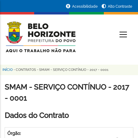
Pular
Portal
Acessibilidade
Alto Contraste
para
da
o
conteúdo
Prefeitura
O
principal
de
Belo
Horizonte
INÍCIO
-
CONTRATOS
-
SMAM - SERVIÇO CONTÍNUO - 2017 - 0001
Trilha
de
SMAM - SERVIÇO CONTÍNUO - 2017
navegação
- 0001
Dados do Contrato
Órgão: