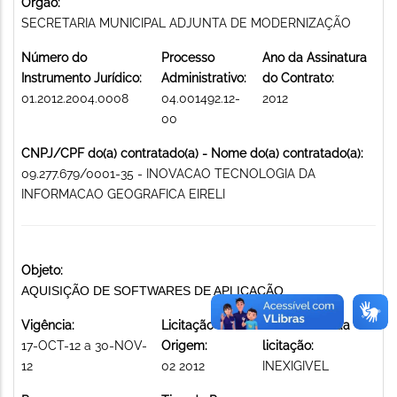
Órgão:
SECRETARIA MUNICIPAL ADJUNTA DE MODERNIZAÇÃO
Número do
Processo
Ano da Assinatura
Instrumento Jurídico:
Administrativo:
do Contrato:
01.2012.2004.0008
04.001492.12-
2012
00
CNPJ/CPF do(a) contratado(a) - Nome do(a) contratado(a):
09.277.679/0001-35 - INOVACAO TECNOLOGIA DA
INFORMACAO GEOGRAFICA EIRELI
Objeto:
AQUISIÇÃO DE SOFTWARES DE APLICAÇÃO
Vigência:
Licitação de
Modalidade da
17-OCT-12 a 30-NOV-
Origem:
licitação:
12
02 2012
INEXIGIVEL