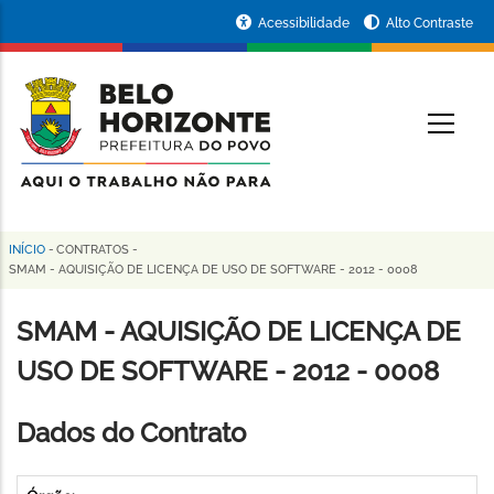
Pular
Portal
Acessibilidade
Alto Contraste
para
da
o
conteúdo
Prefeitura
O
principal
de
Belo
Horizonte
INÍCIO
-
CONTRATOS
-
Trilha
SMAM - AQUISIÇÃO DE LICENÇA DE USO DE SOFTWARE - 2012 - 0008
de
SMAM - AQUISIÇÃO DE LICENÇA DE
navegação
USO DE SOFTWARE - 2012 - 0008
Dados do Contrato