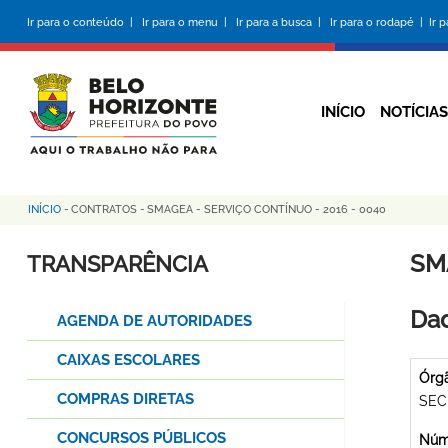
Pular
Ir para o conteúdo |
Ir para o menu |
Ir para a busca |
Ir para o rodapé |
Ir 
para
o
conteúdo
principal
INÍCIO
NOTÍCIAS
INÍCIO
-
CONTRATOS
-
SMAGEA - SERVIÇO CONTÍNUO - 2016 - 0040
Trilha
de
SM
TRANSPARÊNCIA
navegação
Dad
AGENDA DE AUTORIDADES
CAIXAS ESCOLARES
Órg
COMPRAS DIRETAS
SEC
CONCURSOS PÚBLICOS
Núme