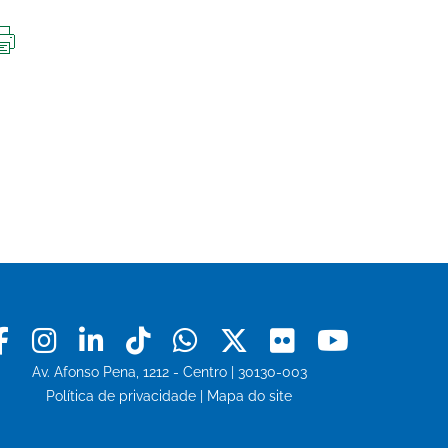
IMPRIMIR
ESTA
PÁGINA
Facebook
Instagram
Linkedin
Tiktok
Whatsapp
X
Flickr
Youtu
Av. Afonso Pena, 1212 - Centro | 30130-003
Política de privacidade
|
Mapa do site