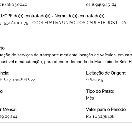
016.0803.0040
01.169469.15-64
/CPF do(a) contratado(a) - Nome do(a) contratado(a):
531.534/0001-75 - COOPERATIVA UNIAO DOS CARRETEIROS LTDA.
to:
tação de serviços de transporte mediante locação de veículos, em cará
bustível e manutenção, para atender demanda do Município de B
ncia:
Licitação de Origem:
EP-17 a 12-SEP-22
116/2015
o:
Tipo do Prazo:
Mês
r Mensal:
Valor para o Período:
19,698.44
R$ 1,436,381.28