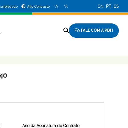
−
+
A
A
EN
PT
ES
ssibilidade
Alto Contraste
FALE COM A PBH
A
40
:
Ano da Assinatura do Contrato: