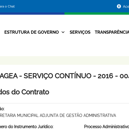
Portal
para o Chat
Ace
da
Prefeitura
ESTRUTURA DE GOVERNO
SERVIÇOS
TRANSPARÊNCI
Navegação
de
Principal
Belo
Horizonte
AGEA - SERVIÇO CONTÍNUO - 2016 - 00
os do Contrato
ão:
RETARIA MUNICIPAL ADJUNTA DE GESTÃO ADMINISTRATIVA
ro do Instrumento Jurídico:
Processo Administrativo