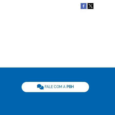
be
FALE COM A
PBH