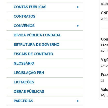
01.2
CONTAS PÚBLICAS
CNPJ
CONTRATOS
25.
CONVÊNIOS
DÍVIDA PÚBLICA FUNDADA
Obje
ESTRUTURA DE GOVERNO
Pres
com
FISCAIS DE CONTRATO
Vigê
GLOSSÁRIO
13-S
LEGISLAÇÃO PBH
Praz
12
LICITAÇÕES
Valo
OBRAS PÚBLICAS
R$ 1
PARCERIAS