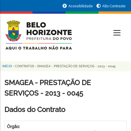
Pular
Portal
Acessibilidade
Alto Contraste
para
da
o
conteúdo
Prefeitura
O
principal
de
Belo
Horizonte
INÍCIO
-
CONTRATOS
-
SMAGEA - PRESTAÇÃO DE SERVIÇOS - 2013 - 0045
Trilha
de
SMAGEA - PRESTAÇÃO DE
navegação
SERVIÇOS - 2013 - 0045
Dados do Contrato
Órgão: