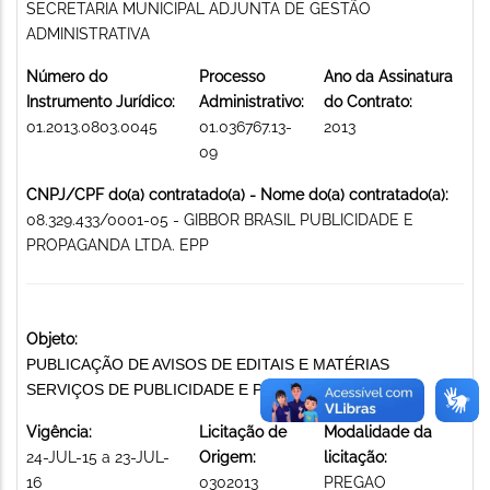
SECRETARIA MUNICIPAL ADJUNTA DE GESTÃO
ADMINISTRATIVA
Número do
Processo
Ano da Assinatura
Instrumento Jurídico:
Administrativo:
do Contrato:
01.2013.0803.0045
01.036767.13-
2013
09
CNPJ/CPF do(a) contratado(a) - Nome do(a) contratado(a):
08.329.433/0001-05 - GIBBOR BRASIL PUBLICIDADE E
PROPAGANDA LTDA. EPP
Objeto:
PUBLICAÇÃO DE AVISOS DE EDITAIS E MATÉRIAS
SERVIÇOS DE PUBLICIDADE E PROPAGANDA
Vigência:
Licitação de
Modalidade da
24-JUL-15 a 23-JUL-
Origem:
licitação:
16
0302013
PREGAO