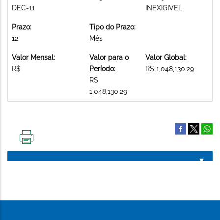
DEC-11
INEXIGIVEL
Prazo:
Tipo do Prazo:
12
Mês
Valor Mensal:
Valor para o
Valor Global:
R$
Período:
R$ 1,048,130.29
R$
1,048,130.29
IMPRIMIR
ESTA
PÁGINA