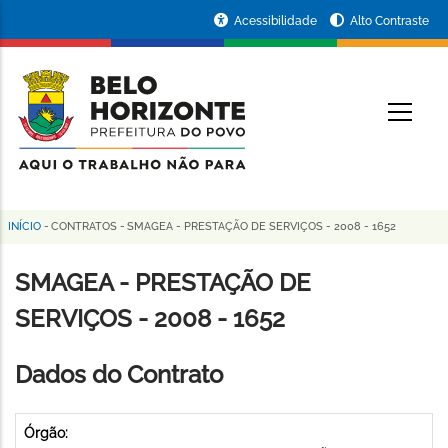
Pular
Portal
Acessibilidade
Alto Contraste
para
da
o
conteúdo
Prefeitura
O
principal
de
Belo
Horizonte
INÍCIO
-
CONTRATOS
-
SMAGEA - PRESTAÇÃO DE SERVIÇOS - 2008 - 1652
Trilha
de
SMAGEA - PRESTAÇÃO DE
navegação
SERVIÇOS - 2008 - 1652
Dados do Contrato
Órgão: