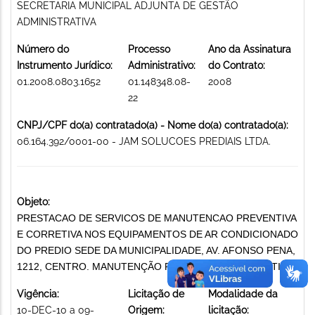
SECRETARIA MUNICIPAL ADJUNTA DE GESTÃO
ADMINISTRATIVA
Número do
Processo
Ano da Assinatura
Instrumento Jurídico:
Administrativo:
do Contrato:
01.2008.0803.1652
01.148348.08-
2008
22
CNPJ/CPF do(a) contratado(a) - Nome do(a) contratado(a):
06.164.392/0001-00 - JAM SOLUCOES PREDIAIS LTDA.
Objeto:
PRESTACAO DE SERVICOS DE MANUTENCAO PREVENTIVA
E CORRETIVA NOS EQUIPAMENTOS DE AR CONDICIONADO
DO PREDIO SEDE DA MUNICIPALIDADE, AV. AFONSO PENA,
1212, CENTRO. MANUTENÇÃO PREVENTIVA E CORRETIVA
Vigência:
Licitação de
Modalidade da
10-DEC-10 a 09-
Origem:
licitação: