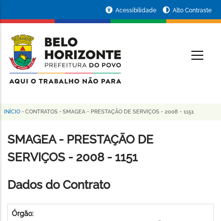
Pular
Portal
Acessibilidade
Alto Contraste
para
da
o
conteúdo
Prefeitura
O
principal
de
Belo
Horizonte
INÍCIO
-
CONTRATOS
-
SMAGEA - PRESTAÇÃO DE SERVIÇOS - 2008 - 1151
Trilha
de
SMAGEA - PRESTAÇÃO DE
navegação
SERVIÇOS - 2008 - 1151
Dados do Contrato
Órgão: