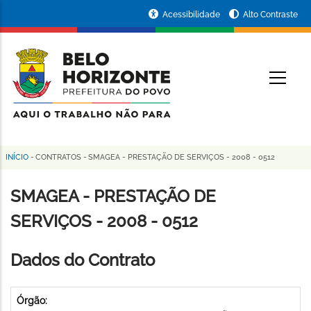
Pular
Portal
Acessibilidade
Alto Contraste
para
da
o
conteúdo
Prefeitura
O
principal
de
Belo
Horizonte
INÍCIO
-
CONTRATOS
-
SMAGEA - PRESTAÇÃO DE SERVIÇOS - 2008 - 0512
Trilha
de
SMAGEA - PRESTAÇÃO DE
navegação
SERVIÇOS - 2008 - 0512
Dados do Contrato
Órgão: