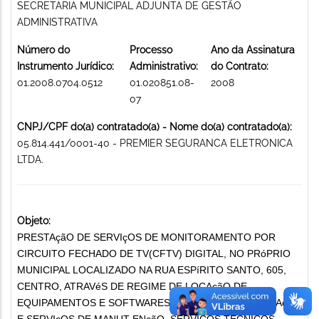
SECRETARIA MUNICIPAL ADJUNTA DE GESTÃO
ADMINISTRATIVA
Número do
Processo
Ano da Assinatura
Instrumento Jurídico:
Administrativo:
do Contrato:
01.2008.0704.0512
01.020851.08-
2008
07
CNPJ/CPF do(a) contratado(a) - Nome do(a) contratado(a):
05.814.441/0001-40 - PREMIER SEGURANCA ELETRONICA
LTDA.
Objeto:
PRESTAçãO DE SERVIçOS DE MONITORAMENTO POR
CIRCUITO FECHADO DE TV(CFTV) DIGITAL, NO PRóPRIO
MUNICIPAL LOCALIZADO NA RUA ESPíRITO SANTO, 605,
CENTRO, ATRAVéS DE REGIME DE LOCAçãO DE
EQUIPAMENTOS E SOFTWARES, INCLUINDO A INSTALAçãO
E SERVIçOS DE MANUT ENçãO. SERVIÇOS TÉCNICOS