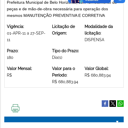
Prefeitura Municipal de Belo Horizonte, com fornecimento de
peças e de mão-de-obra necessária para operação dos
mesmos MANUTENÇÃO PREVENTIVA E CORRETIVA
Vigência:
Licitação de
Modalidade da
01-APR-11 a 27-SEP-
Origem:
licitação:
11
DISPENSA
Prazo:
Tipo do Prazo:
180
Dia(s)
Valor Mensal:
Valor para o
Valor Global:
R$
Período:
R$ 680,883.94
R$ 680,883.94
IMPRIMIR
ESTA
PÁGINA