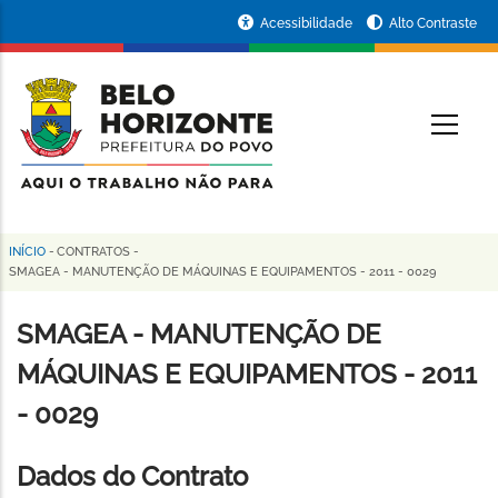
Pular
Portal
Acessibilidade
Alto Contraste
para
da
o
conteúdo
Prefeitura
O
principal
de
Belo
Horizonte
INÍCIO
-
CONTRATOS
-
Trilha
SMAGEA - MANUTENÇÃO DE MÁQUINAS E EQUIPAMENTOS - 2011 - 0029
de
SMAGEA - MANUTENÇÃO DE
navegação
MÁQUINAS E EQUIPAMENTOS - 2011
- 0029
Dados do Contrato