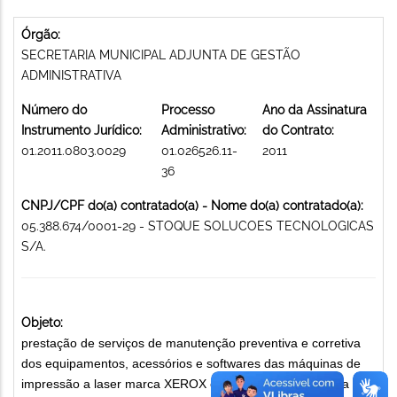
Órgão:
SECRETARIA MUNICIPAL ADJUNTA DE GESTÃO
ADMINISTRATIVA
Número do
Processo
Ano da Assinatura
Instrumento Jurídico:
Administrativo:
do Contrato:
01.2011.0803.0029
01.026526.11-
2011
36
CNPJ/CPF do(a) contratado(a) - Nome do(a) contratado(a):
05.388.674/0001-29 - STOQUE SOLUCOES TECNOLOGICAS
S/A.
Objeto:
prestação de serviços de manutenção preventiva e corretiva
dos equipamentos, acessórios e softwares das máquinas de
impressão a laser marca XEROX e CP BOURG, da gráfica da