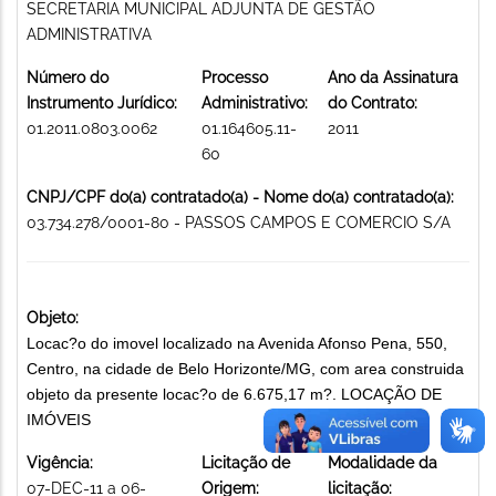
SECRETARIA MUNICIPAL ADJUNTA DE GESTÃO
ADMINISTRATIVA
Número do
Processo
Ano da Assinatura
Instrumento Jurídico:
Administrativo:
do Contrato:
01.2011.0803.0062
01.164605.11-
2011
60
CNPJ/CPF do(a) contratado(a) - Nome do(a) contratado(a):
03.734.278/0001-80 - PASSOS CAMPOS E COMERCIO S/A
Objeto:
Locac?o do imovel localizado na Avenida Afonso Pena, 550,
Centro, na cidade de Belo Horizonte/MG, com area construida
objeto da presente locac?o de 6.675,17 m?. LOCAÇÃO DE
IMÓVEIS
Vigência:
Licitação de
Modalidade da
07-DEC-11 a 06-
Origem:
licitação: