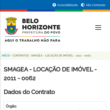
Pular
Portal
Acessibilidade
Alto Contraste
para
da
o
conteúdo
Prefeitura
O
principal
de
Belo
Horizonte
INÍCIO
-
CONTRATOS
-
SMAGEA - LOCAÇÃO DE IMÓVEL - 2011 - 0062
Trilha
de
SMAGEA - LOCAÇÃO DE IMÓVEL -
navegação
2011 - 0062
Dados do Contrato
Órgão: