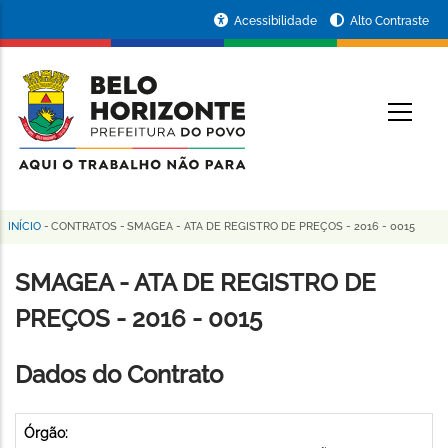
Pular
Portal
Acessibilidade
Alto Contraste
para
da
o
conteúdo
Prefeitura
O
principal
de
Belo
Horizonte
INÍCIO
-
CONTRATOS
-
SMAGEA - ATA DE REGISTRO DE PREÇOS - 2016 - 0015
Trilha
de
SMAGEA - ATA DE REGISTRO DE
navegação
PREÇOS - 2016 - 0015
Dados do Contrato
Órgão: