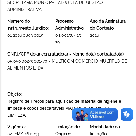
SECRETARIA MUNICIPAL ADJUNTA DE GESTÃO
ADMINISTRATIVA
Número do
Processo
Ano da Assinatura
Instrumento Jurídico:
Administrativo:
do Contrato:
01.2016.0803.0015
04.001584.15-
2016
79
CNPJ/CPF do(a) contratado(a) - Nome do(a) contratado(a):
05.656.062/0001-70 - MULTICOM COMERCIO MULTIPLO DE
ALIMENTOS LTDA
Objeto:
Registro de Preços para aquisição de material de higiene e
limpeza e copos descartáveis MATERIAIS DE HIGIENE E
LIMPEZA
Vigência:
Licitação de
Modalidade da
04-MAY-16 a 03-
Origem:
licitação: