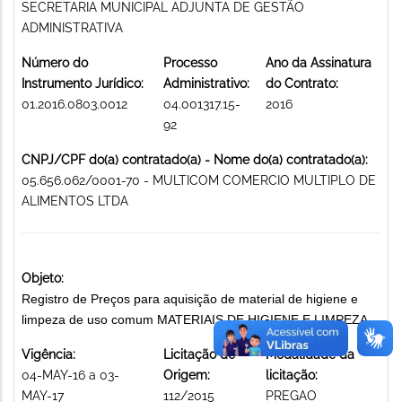
SECRETARIA MUNICIPAL ADJUNTA DE GESTÃO
ADMINISTRATIVA
Número do
Processo
Ano da Assinatura
Instrumento Jurídico:
Administrativo:
do Contrato:
01.2016.0803.0012
04.001317.15-
2016
92
CNPJ/CPF do(a) contratado(a) - Nome do(a) contratado(a):
05.656.062/0001-70 - MULTICOM COMERCIO MULTIPLO DE
ALIMENTOS LTDA
Objeto:
Registro de Preços para aquisição de material de higiene e
limpeza de uso comum MATERIAIS DE HIGIENE E LIMPEZA
Vigência:
Licitação de
Modalidade da
04-MAY-16 a 03-
Origem:
licitação:
MAY-17
112/2015
PREGAO