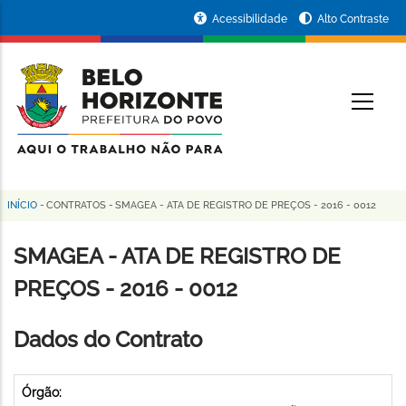
Pular
Portal
Acessibilidade
Alto Contraste
para
da
o
conteúdo
Prefeitura
O
principal
de
Belo
Horizonte
INÍCIO
-
CONTRATOS
-
SMAGEA - ATA DE REGISTRO DE PREÇOS - 2016 - 0012
Trilha
de
SMAGEA - ATA DE REGISTRO DE
navegação
PREÇOS - 2016 - 0012
Dados do Contrato
Órgão: