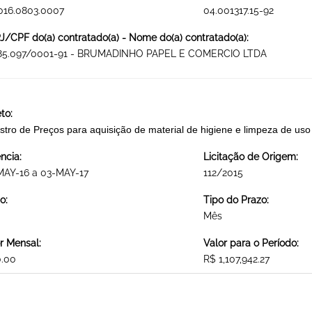
016.0803.0007
04.001317.15-92
/CPF do(a) contratado(a) - Nome do(a) contratado(a):
285.097/0001-91 - BRUMADINHO PAPEL E COMERCIO LTDA
to:
stro de Preços para aquisição de material de higiene e limpeza d
ncia:
Licitação de Origem:
MAY-16 a 03-MAY-17
112/2015
o:
Tipo do Prazo:
Mês
r Mensal:
Valor para o Período:
0.00
R$ 1,107,942.27