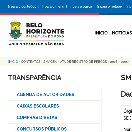
Pular
Ir para o conteúdo |
Ir para o menu |
Ir para a busca |
Ir para o rodapé |
Ir 
para
o
conteúdo
principal
INÍCIO
NOTÍCIAS
INÍCIO
-
CONTRATOS
-
SMAGEA - ATA DE REGISTRO DE PREÇOS - 2016 - 0007
Trilha
de
SM
TRANSPARÊNCIA
navegação
Dad
AGENDA DE AUTORIDADES
CAIXAS ESCOLARES
Órg
COMPRAS DIRETAS
SEC
CONCURSOS PÚBLICOS
Núme