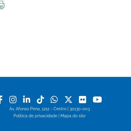
IMPRIMIR
ESTA
PÁGINA
Facebook
Instagram
Linkedin
Tiktok
Whatsapp
X
Flickr
Youtu
Av. Afonso Pena, 1212 - Centro | 30130-003
Política de privacidade
|
Mapa do site