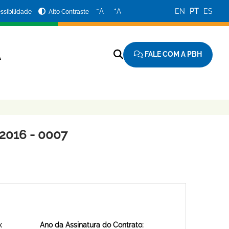
−
+
A
A
EN
PT
ES
ssibilidade
Alto Contraste
FALE COM A PBH
A
2016 - 0007
:
Ano da Assinatura do Contrato: