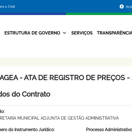
Portal
para o Chat
Ace
da
Prefeitura
ESTRUTURA DE GOVERNO
SERVIÇOS
TRANSPARÊNCI
Navegação
de
Principal
Belo
Horizonte
AGEA - ATA DE REGISTRO DE PREÇOS - 
os do Contrato
ão:
RETARIA MUNICIPAL ADJUNTA DE GESTÃO ADMINISTRATIVA
ro do Instrumento Jurídico:
Processo Administrativo