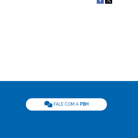
be
FALE COM A
PBH