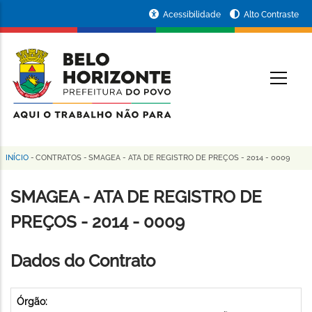
Pular
Portal
Acessibilidade
Alto Contraste
para
da
o
conteúdo
Prefeitura
O
principal
de
Belo
Horizonte
INÍCIO
-
CONTRATOS
-
SMAGEA - ATA DE REGISTRO DE PREÇOS - 2014 - 0009
Trilha
de
SMAGEA - ATA DE REGISTRO DE
navegação
PREÇOS - 2014 - 0009
Dados do Contrato
Órgão: