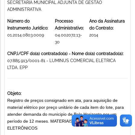
SECRETARIA MUNICIPAL ADJUNTA DE GESTÃO
ADMINISTRATIVA
Número do
Processo
Ano da Assinatura
Instrumento Jurídico:
Administrativo:
do Contrato:
01.2014.0803.0009
04.002072.13-
2014
30
CNPJ/CPF do(a) contratado(a) - Nome do(a) contratado(a):
07.885.913/0001-81 - LUMINUS COMERCIAL ELETRICA
LTDA. EPP
Objeto:
Registro de preços consignado em ata, para aquisição de
material elétrico por preço unitário de cada item do lote, para
atender demanda do municipio de Belo Horizonte por um
período de 12 meses. MATERIAIS ELÉTRICOS E
ELETRÔNICOS