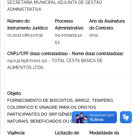
SECRETARIA MUNICIPAL ADJUNTA DE GESTÃO
ADMINISTRATIVA
Número do
Processo
Ano da Assinatura
Instrumento Jurídico:
Administrativo:
do Contrato:
01.2012.0803.0032
04.000909.12-
2012
53
CNPJ/CPF do(a) contratado(a) - Nome do(a) contratado(a):
09.032.658/0001-50 - TOTAL CESTA BASICA DE
ALIMENTOS LTDA.
Objeto:
FORNECIMENTO DE BISCOITOS, ARROZ, TEMPERO,
COLORIFICO E VINAGRE PARA OS ORG?OS
PARTICIPANTES DO SRP GÊNEROS ALIMENTÍCIOS
NATURAIS, BENEFICIADOS OU CONSERVADOS
Vigência:
Licitação de
Modalidade da