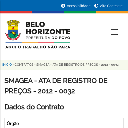
Pular
Portal
Acessibilidade
Alto Contraste
para
da
o
conteúdo
Prefeitura
O
principal
de
Belo
Horizonte
INÍCIO
-
CONTRATOS
-
SMAGEA - ATA DE REGISTRO DE PREÇOS - 2012 - 0032
Trilha
de
SMAGEA - ATA DE REGISTRO DE
navegação
PREÇOS - 2012 - 0032
Dados do Contrato
Órgão: