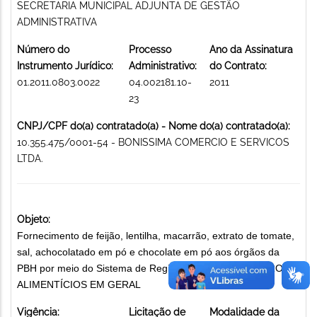
SECRETARIA MUNICIPAL ADJUNTA DE GESTÃO
ADMINISTRATIVA
Número do
Processo
Ano da Assinatura
Instrumento Jurídico:
Administrativo:
do Contrato:
01.2011.0803.0022
04.002181.10-
2011
23
CNPJ/CPF do(a) contratado(a) - Nome do(a) contratado(a):
10.355.475/0001-54 - BONISSIMA COMERCIO E SERVICOS
LTDA.
Objeto:
Fornecimento de feijão, lentilha, macarrão, extrato de tomate,
sal, achocolatado em pó e chocolate em pó aos órgãos da
PBH por meio do Sistema de Registro de Preços. GÊNEROS
ALIMENTÍCIOS EM GERAL
Vigência:
Licitação de
Modalidade da