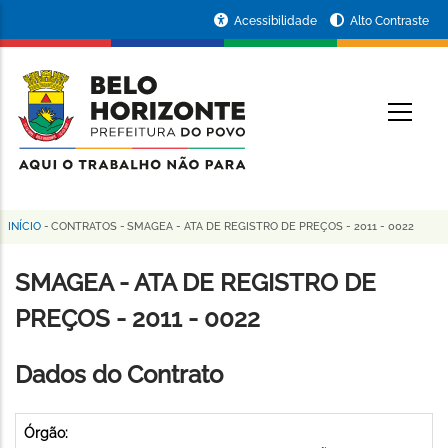
Pular
Portal
Acessibilidade
Alto Contraste
para
da
o
conteúdo
Prefeitura
O
principal
de
Belo
Horizonte
INÍCIO
-
CONTRATOS
-
SMAGEA - ATA DE REGISTRO DE PREÇOS - 2011 - 0022
Trilha
de
SMAGEA - ATA DE REGISTRO DE
navegação
PREÇOS - 2011 - 0022
Dados do Contrato
Órgão: