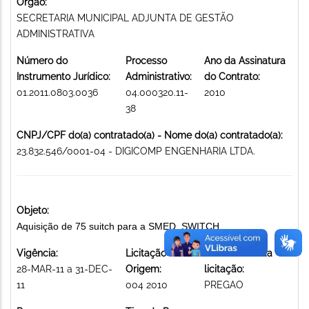
Órgão:
SECRETARIA MUNICIPAL ADJUNTA DE GESTÃO
ADMINISTRATIVA
Número do
Processo
Ano da Assinatura
Instrumento Jurídico:
Administrativo:
do Contrato:
01.2011.0803.0036
04.000320.11-
2010
38
CNPJ/CPF do(a) contratado(a) - Nome do(a) contratado(a):
23.832.546/0001-04 - DIGICOMP ENGENHARIA LTDA.
Objeto:
Aquisição de 75 suitch para a SMED. SWITCH
Vigência:
Licitação de
Modalidade da
28-MAR-11 a 31-DEC-
Origem:
licitação:
11
004 2010
PREGAO