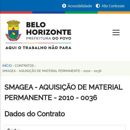
Pular
Portal
Acessibilidade
Alto Contraste
para
da
o
conteúdo
Prefeitura
O
principal
de
Belo
Horizonte
INÍCIO
-
CONTRATOS
-
Trilha
SMAGEA - AQUISIÇÃO DE MATERIAL PERMANENTE - 2010 - 0036
de
SMAGEA - AQUISIÇÃO DE MATERIAL
navegação
PERMANENTE - 2010 - 0036
Dados do Contrato