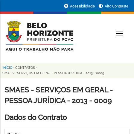
Pular
Portal
Acessibilidade
Alto Contraste
para
da
o
conteúdo
Prefeitura
O
principal
de
Belo
Horizonte
INÍCIO
-
CONTRATOS
-
Trilha
SMAES - SERVIÇOS EM GERAL - PESSOA JURÍDICA - 2013 - 0009
de
SMAES - SERVIÇOS EM GERAL -
navegação
PESSOA JURÍDICA - 2013 - 0009
Dados do Contrato