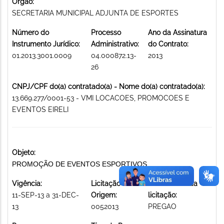
Órgão:
SECRETARIA MUNICIPAL ADJUNTA DE ESPORTES
Número do
Processo
Ano da Assinatura
Instrumento Jurídico:
Administrativo:
do Contrato:
01.2013.3001.0009
04.000872.13-
2013
26
CNPJ/CPF do(a) contratado(a) - Nome do(a) contratado(a):
13.669.277/0001-53 - VMI LOCACOES, PROMOCOES E
EVENTOS EIRELI
Objeto:
PROMOÇÃO DE EVENTOS ESPORTIVOS
Vigência:
Licitação de
Modalidade da
11-SEP-13 a 31-DEC-
Origem:
licitação:
13
0052013
PREGAO