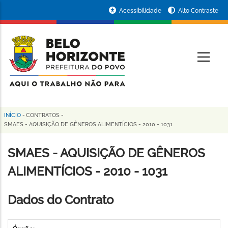
Pular
Portal
Acessibilidade
Alto Contraste
para
da
o
conteúdo
Prefeitura
O
principal
de
Belo
Horizonte
INÍCIO
-
CONTRATOS
-
Trilha
SMAES - AQUISIÇÃO DE GÊNEROS ALIMENTÍCIOS - 2010 - 1031
de
SMAES - AQUISIÇÃO DE GÊNEROS
navegação
ALIMENTÍCIOS - 2010 - 1031
Dados do Contrato