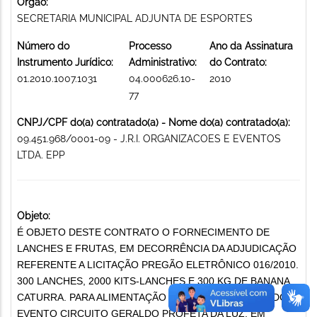
Órgão:
SECRETARIA MUNICIPAL ADJUNTA DE ESPORTES
Número do
Processo
Ano da Assinatura
Instrumento Jurídico:
Administrativo:
do Contrato:
01.2010.1007.1031
04.000626.10-
2010
77
CNPJ/CPF do(a) contratado(a) - Nome do(a) contratado(a):
09.451.968/0001-09 - J.R.I. ORGANIZACOES E EVENTOS
LTDA. EPP
Objeto:
É OBJETO DESTE CONTRATO O FORNECIMENTO DE
LANCHES E FRUTAS, EM DECORRÊNCIA DA ADJUDICAÇÃO
REFERENTE A LICITAÇÃO PREGÃO ELETRÔNICO 016/2010.
300 LANCHES, 2000 KITS-LANCHES E 300 KG DE BANANA
CATURRA. PARA ALIMENTAÇÃO DOS PARTICIPANTES DO
EVENTO CIRCUITO GERALDO PROFETA DA LUZ, EM