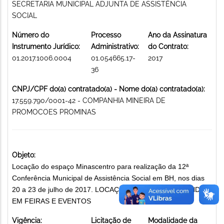
SECRETARIA MUNICIPAL ADJUNTA DE ASSISTÊNCIA
SOCIAL
Número do
Processo
Ano da Assinatura
Instrumento Jurídico:
Administrativo:
do Contrato:
01.2017.1006.0004
01.054665.17-
2017
36
CNPJ/CPF do(a) contratado(a) - Nome do(a) contratado(a):
17.559.790/0001-42 - COMPANHIA MINEIRA DE
PROMOCOES PROMINAS
Objeto:
Locação do espaço Minascentro para realização da 12ª
Conferência Municipal de Assistência Social em BH, nos dias
20 a 23 de julho de 2017. LOCAÇÃO DE ESPAÇO/ESTANDE
EM FEIRAS E EVENTOS
Vigência:
Licitação de
Modalidade da