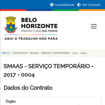
Pular
Portal
Acessibilidade
Alto Contraste
para
da
o
conteúdo
Prefeitura
O
principal
de
Belo
Horizonte
INÍCIO
-
CONTRATOS
-
SMAAS - SERVIÇO TEMPORÁRIO - 2017 - 0004
Trilha
de
SMAAS - SERVIÇO TEMPORÁRIO -
navegação
2017 - 0004
Dados do Contrato
Órgão: