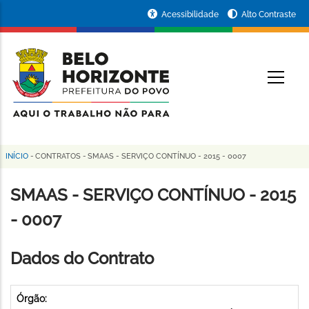
Pular
Portal
Acessibilidade
Alto Contraste
para
da
o
conteúdo
Prefeitura
O
principal
de
Belo
Horizonte
INÍCIO
-
CONTRATOS
-
SMAAS - SERVIÇO CONTÍNUO - 2015 - 0007
Trilha
de
SMAAS - SERVIÇO CONTÍNUO - 2015
navegação
- 0007
Dados do Contrato
Órgão: