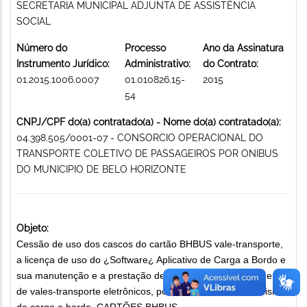
SECRETARIA MUNICIPAL ADJUNTA DE ASSISTÊNCIA
SOCIAL
Número do
Processo
Ano da Assinatura
Instrumento Jurídico:
Administrativo:
do Contrato:
01.2015.1006.0007
01.010826.15-
2015
54
CNPJ/CPF do(a) contratado(a) - Nome do(a) contratado(a):
04.398.505/0001-07 - CONSORCIO OPERACIONAL DO
TRANSPORTE COLETIVO DE PASSAGEIROS POR ONIBUS
DO MUNICIPIO DE BELO HORIZONTE
Objeto:
Cessão de uso dos cascos do cartão BHBUS vale-transporte,
a licença de uso do ¿Software¿ Aplicativo de Carga a Bordo e
sua manutenção e a prestação de serviços para fornecimento
de vales-transporte eletrônicos, por intermédio do mecanismo
de carga a bordo. CARTÕES BHBUS