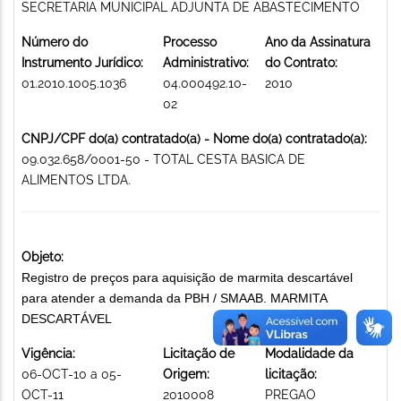
SECRETARIA MUNICIPAL ADJUNTA DE ABASTECIMENTO
Número do
Processo
Ano da Assinatura
Instrumento Jurídico:
Administrativo:
do Contrato:
01.2010.1005.1036
04.000492.10-
2010
02
CNPJ/CPF do(a) contratado(a) - Nome do(a) contratado(a):
09.032.658/0001-50 - TOTAL CESTA BASICA DE
ALIMENTOS LTDA.
Objeto:
Registro de preços para aquisição de marmita descartável
para atender a demanda da PBH / SMAAB. MARMITA
DESCARTÁVEL
Vigência:
Licitação de
Modalidade da
06-OCT-10 a 05-
Origem:
licitação:
OCT-11
2010008
PREGAO