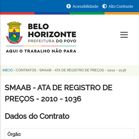
Pular
Portal
Acessibilidade
Alto Contraste
para
da
o
conteúdo
Prefeitura
O
principal
de
Belo
Horizonte
INÍCIO
-
CONTRATOS
-
SMAAB - ATA DE REGISTRO DE PREÇOS - 2010 - 1036
Trilha
de
SMAAB - ATA DE REGISTRO DE
navegação
PREÇOS - 2010 - 1036
Dados do Contrato
Órgão: