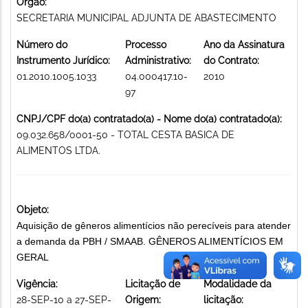
Órgão:
SECRETARIA MUNICIPAL ADJUNTA DE ABASTECIMENTO
Número do
Processo
Ano da Assinatura
Instrumento Jurídico:
Administrativo:
do Contrato:
01.2010.1005.1033
04.000417.10-
2010
97
CNPJ/CPF do(a) contratado(a) - Nome do(a) contratado(a):
09.032.658/0001-50 - TOTAL CESTA BASICA DE
ALIMENTOS LTDA.
Objeto:
Aquisição de gêneros alimentícios não perecíveis para atender
a demanda da PBH / SMAAB. GÊNEROS ALIMENTÍCIOS EM
GERAL
Vigência:
Licitação de
Modalidade da
28-SEP-10 a 27-SEP-
Origem:
licitação: