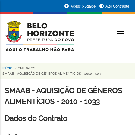
Pular
Portal
Acessibilidade
Alto Contraste
para
da
o
conteúdo
Prefeitura
O
principal
de
Belo
Horizonte
INÍCIO
-
CONTRATOS
-
Trilha
SMAAB - AQUISIÇÃO DE GÊNEROS ALIMENTÍCIOS - 2010 - 1033
de
SMAAB - AQUISIÇÃO DE GÊNEROS
navegação
ALIMENTÍCIOS - 2010 - 1033
Dados do Contrato