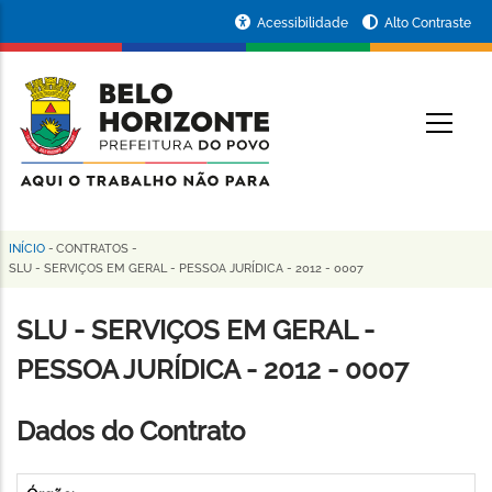
Pular
Portal
Acessibilidade
Alto Contraste
para
da
o
conteúdo
Prefeitura
O
principal
de
Belo
Horizonte
INÍCIO
-
CONTRATOS
-
Trilha
SLU - SERVIÇOS EM GERAL - PESSOA JURÍDICA - 2012 - 0007
de
SLU - SERVIÇOS EM GERAL -
navegação
PESSOA JURÍDICA - 2012 - 0007
Dados do Contrato