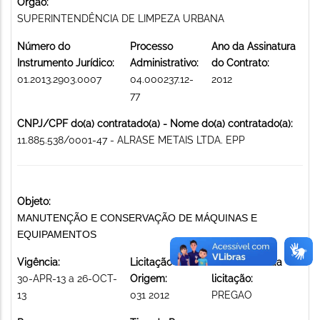
Órgão:
SUPERINTENDÊNCIA DE LIMPEZA URBANA
Número do
Processo
Ano da Assinatura
Instrumento Jurídico:
Administrativo:
do Contrato:
01.2013.2903.0007
04.000237.12-
2012
77
CNPJ/CPF do(a) contratado(a) - Nome do(a) contratado(a):
11.885.538/0001-47 - ALRASE METAIS LTDA. EPP
Objeto:
MANUTENÇÃO E CONSERVAÇÃO DE MÁQUINAS E
EQUIPAMENTOS
Vigência:
Licitação de
Modalidade da
30-APR-13 a 26-OCT-
Origem:
licitação:
13
031 2012
PREGAO