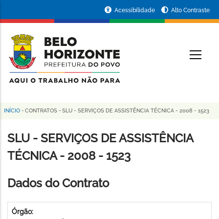
Pular
Portal
Acessibilidade
Alto Contraste
para
da
o
conteúdo
Prefeitura
O
principal
de
Belo
Horizonte
INÍCIO
-
CONTRATOS
-
SLU - SERVIÇOS DE ASSISTÊNCIA TÉCNICA - 2008 - 1523
Trilha
de
SLU - SERVIÇOS DE ASSISTÊNCIA
navegação
TÉCNICA - 2008 - 1523
Dados do Contrato
Órgão: