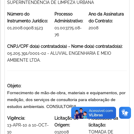
SUPERINTENDÊNCIA DE LIMPEZA URBANA
Número do
Processo
Ano da Assinatura
Instrumento Jurídico:
Administrativo:
do Contrato:
01.2008.0908.1523
01.003775.08-
2008
76
CNPJ/CPF do(a) contratado(a) - Nome do(a) contratado(a):
05.205.391/0001-02 - ALUVIAL ENGENHARIA E MEIO
AMBIENTE LTDA.
Objeto:
Fornecimento de mão-de-obra, materiais e equipamentos, por
medição, dos serviços de consultoria para elaboração de
estudos ambientais. CONSULTORIA
Vigência:
Licitação de
Modalidade da
13-APR-10 a 10-OCT-
Origem:
licitação:
10
012008
TOMADA DE