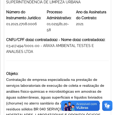
SUPERINTENDÊNCIA DE LIMPEZA URBANA
Número do
Processo
Ano da Assinatura
Instrumento Jurídico:
Administrativo:
do Contrato:
01.2021.2708.0006
01.021581.20-
2021
58
CNPJ/CPF do(a) contratado(a) - Nome do(a) contratado(a):
03.417.494/0001-00 - ARAXA AMBIENTAL TESTES E
ANALISES LTDA
Objeto:
Contratação de empresa especializada na prestação de
serviços laboratoriais de execução de coleta e realização de
análises físico-quimicas e microbiológicas em amostras de
águas subterrâneas, águas superficiais e líquidos lixiviados
(chorume) no aterro sanitário da central de tratamento de
resíduos sólidos BR 040 SERVIÇOS MÉDICOS-
HOSPITALARES, LABORATORIAIS E ODONTOLÓGICOS