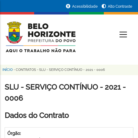
Pular
Portal
Acessibilidade
Alto Contraste
para
da
o
conteúdo
Prefeitura
O
principal
de
Belo
Horizonte
INÍCIO
-
CONTRATOS
-
SLU - SERVIÇO CONTÍNUO - 2021 - 0006
Trilha
de
SLU - SERVIÇO CONTÍNUO - 2021 -
navegação
0006
Dados do Contrato
Órgão: