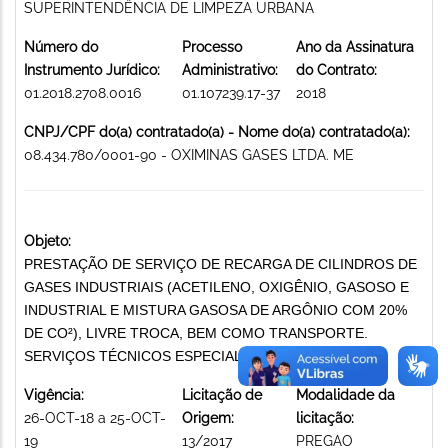
SUPERINTENDÊNCIA DE LIMPEZA URBANA
Número do
Processo
Ano da Assinatura
Instrumento Jurídico:
Administrativo:
do Contrato:
01.2018.2708.0016
01.107239.17-37
2018
CNPJ/CPF do(a) contratado(a) - Nome do(a) contratado(a):
08.434.780/0001-90 - OXIMINAS GASES LTDA. ME
Objeto:
PRESTAÇÃO DE SERVIÇO DE RECARGA DE CILINDROS DE
GASES INDUSTRIAIS (ACETILENO, OXIGÊNIO, GASOSO E
INDUSTRIAL E MISTURA GASOSA DE ARGÔNIO COM 20%
DE CO²), LIVRE TROCA, BEM COMO TRANSPORTE.
SERVIÇOS TÉCNICOS ESPECIALIZADOS
Vigência:
Licitação de
Modalidade da
26-OCT-18 a 25-OCT-
Origem:
licitação:
19
13/2017
PREGAO