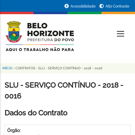
Pular
Portal
Acessibilidade
Alto Contraste
para
da
o
conteúdo
Prefeitura
O
principal
de
Belo
Horizonte
INÍCIO
-
CONTRATOS
-
SLU - SERVIÇO CONTÍNUO - 2018 - 0016
Trilha
de
SLU - SERVIÇO CONTÍNUO - 2018 -
navegação
0016
Dados do Contrato
Órgão: